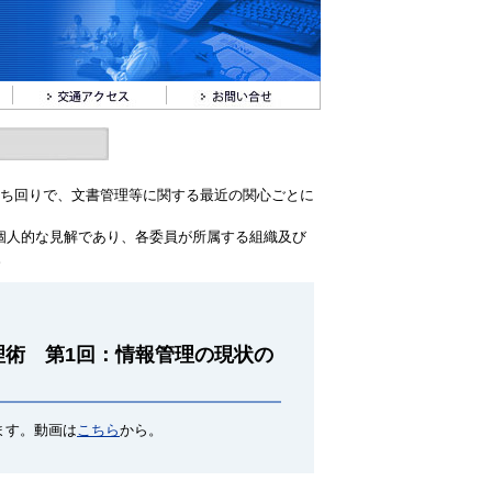
が持ち回りで、文書管理等に関する最近の関心ごとに
。
個人的な見解であり、各委員が所属する組織及び
。
理術 第1回：情報管理の現状の
ります。動画は
こちら
から。