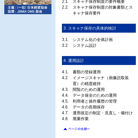
2.1.
スキャナ保存制度の要件概要
2.2.
スキャナ保存制度の対象書類とス
キャナ保存要件
3. スキャナ保存の具体的検討
3.1.
システム化の全体計画
3.2.
システム設計
4. 運用設計
4.1.
書類の登録運用
4.2.
イメージスキャナ（画像読取装
置）の精度維持
4.3.
閲覧のための運用
4.4.
データ保全のための運用
4.5.
利用者と操作履歴の管理
4.6.
データの長期保存
4.7.
運用規定の制定・見直し・備付け
4.8.
廃棄作業