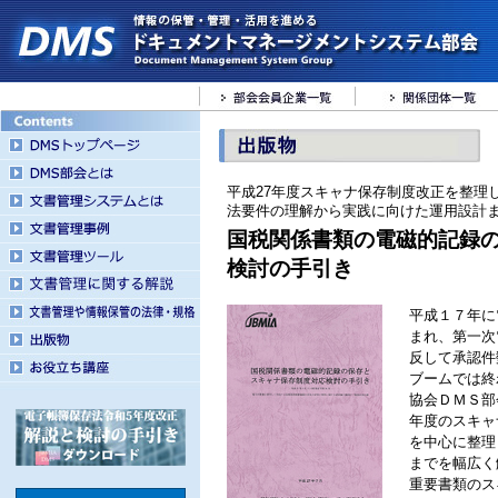
平成27年度スキャナ保存制度改正を整理
法要件の理解から実践に向けた運用設計
国税関係書類の電磁的記録
検討の手引き
平成１７年に
まれ、第一次
反して承認件
ブームでは終
協会ＤＭＳ部
年度のスキャ
を中心に整理
までを幅広く
重要書類のス