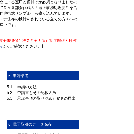
めによる運用と備付けが必須となりましたの
てＤＭＳ部会作成の「適正事務処理要件を含
程他様式サンプル」も盛り込んでいます。
ャナ保存の検討をされている全ての方々への
幸いです。
電子帳簿保存法スキャナ保存制度解説と検討
ら
よりご確認ください。】
5. 申請準備
5.1.
申請の方法
5.2.
申請書とその記載方法
5.3.
承認事項の取りやめと変更の届出
6. 電子取引のデータ保存