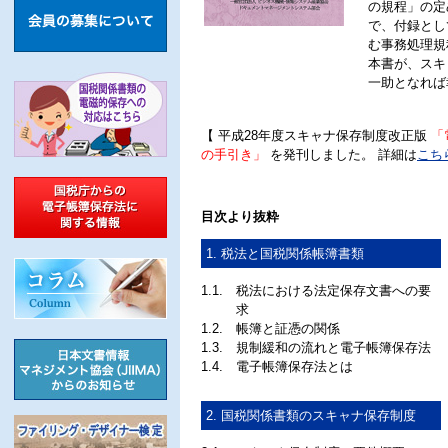
の規程」の定
で、付録とし
む事務処理規
本書が、スキ
一助となれば
【 平成28年度スキャナ保存制度改正版
「
の手引き」
を発刊しました。 詳細は
こち
目次より抜粋
1. 税法と国税関係帳簿書類
1.1.
税法における法定保存文書への要
求
1.2.
帳簿と証憑の関係
1.3.
規制緩和の流れと電子帳簿保存法
1.4.
電子帳簿保存法とは
2. 国税関係書類のスキャナ保存制度