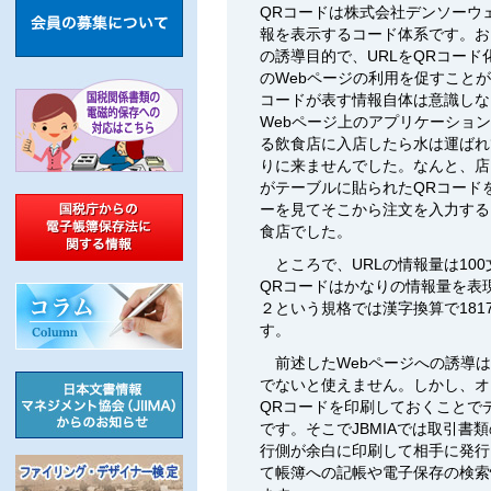
QRコードは株式会社デンソーウ
報を表示するコード体系です。お
の誘導目的で、URLをQRコー
のWebページの利用を促すこと
コードが表す情報自体は意識しな
Webページ上のアプリケーショ
る飲食店に入店したら水は運ばれ
りに来ませんでした。なんと、店
がテーブルに貼られたQRコード
ーを見てそこから注文を入力する
食店でした。
ところで、URLの情報量は10
QRコードはかなりの情報量を表
２という規格では漢字換算で181
す。
前述したWebページへの誘導は
でないと使えません。しかし、オ
QRコードを印刷しておくことで
です。そこでJBMIAでは取引書
行側が余白に印刷して相手に発行
て帳簿への記帳や電子保存の検索