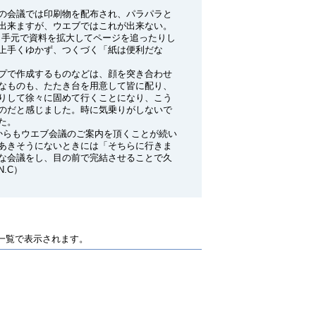
の会議では印刷物を配布され、パラパラと
出来ますが、ウエブではこれが出来ない。
て、手元で資料を拡大してページを追ったりし
上手くゆかず、つくづく「紙は便利だな
プで作成するものなどは、顔を突き合わせ
なものも、たたき台を用意して皆に配り、
りして徐々に固めて行くことになり、こう
のだと感じました。時に気乗りがしないで
た。
からもウエブ会議のご案内を頂くことが続い
あきそうにないときには「そちらに行きま
な会議をし、目の前で完結させることで久
.C）
一覧で表示されます。