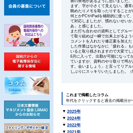
善の余地があるように思いました。
まず、字が小さくて見えない。通常
眺めたりメモを取ったりすることが
何とかPCやiPadを補助的に使っ
て対応しましたが、慣れないせいか
あ」と感じました。
また打ち合わせの資料としてグルー
て取り組めば一瞬で出来上がるよう
コメントを入れたり修正案を加えた
した作業はなかなかに「疲れる」も
いると取り残されますので大変でし
6月に入って、出勤が可能になって
ていますが、資料のやり取りで埒が
す。会いましょう」と言ってリアル
しぶりにスッキリいたしました。（N
これまで掲載したコラム
年代をクリックすると過去の掲載分が
▼
2025年
▼
2024年
▼
2022年
▼
2021年