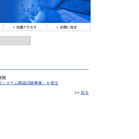
展開
証システム構築試験事業』を受注
>>
戻る