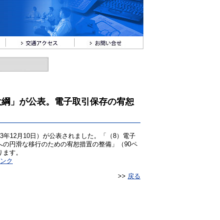
大綱」が公表。電子取引保存の宥恕
年12月10日）が公表されました。「（8）電子
への円滑な移行のための宥恕措置の整備」（90ペ
ります。
リンク
>>
戻る