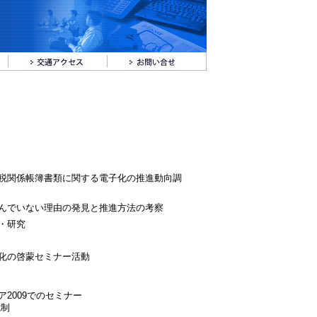
税関係帳簿書類に関する電子化の推進動向調
んでいない理由の発見と推進方法の考察
・研究
化の啓蒙セミナー活動
I
onフェア2009でのセミナー
統制