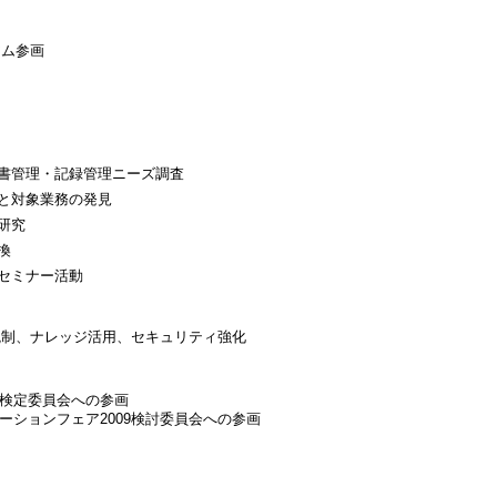
アム参画
文書管理・記録管理ニーズ調査
と対象業務の発見
研究
換
セミナー活動
I
制、ナレッジ活用、セキュリティ強化
ナ検定委員会への参画
ーションフェア2009検討委員会への参画