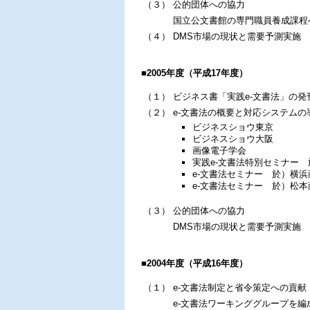
（３）
公的団体への協力
国立公文書館の専門職員養成課程
（４）
DMS市場の現状と需要予測実施
■2005年度（平成17年度）
（１）
ビジネス書「実践e-文書法」の発
（２）
e-文書法の概要と対応システム
ビジネスショウ東京
ビジネスショウ大阪
画像電子学会
実践e-文書法特別セミナー
e-文書法セミナー 於）横
e-文書法セミナー 於）松
（３）
公的団体への協力
DMS市場の現状と需要予測実施
■2004年度（平成16年度）
（１）
e-文書法制定と省令策定への貢献
e-文書法ワーキンググループを編