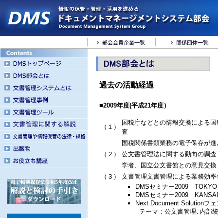
過去の活動経過
■2009年度(平成21年度）
国税庁などとの情報交換による国
（１）
査
国税関係書類業務の電子保存が進
（２）
公文書管理法に関する動向の調査
学者、国立公文書館との意見交換
（３）
文書管理文書管理による業務効率
DMSセミナー2009 TOKYO
DMSセミナー2009 KANSA
Next Document Soluti
テーマ：公文書管理､内部