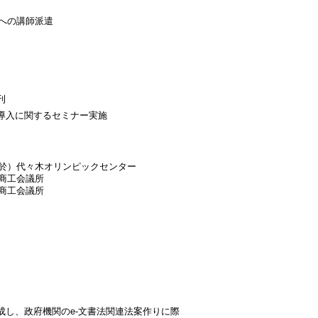
への講師派遣
刊
の導入に関するセミナー実施
 於）代々木オリンピックセンター
浜商工会議所
本商工会議所
成し、政府機関のe-文書法関連法案作りに際