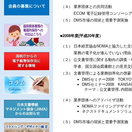
（４）
業界団体との共同活動
ECOM 電子記録管理コンソーシ
（５）
DMS市場の現状と需要予測実施
■2008年度(平成20年度）
（１）
日本経営協会NOMAと協力した
業務の電子化が進んでいない理由
（２）
公文書管理に関する動向の調査・
学者、国立国会図書館との意見交
（３）
文書管理による業務効率化の啓蒙
DMSセミナー2008 TOKYO
DMSセミナー2008 KANSA
テーマ：公文書管理､内部統
（４）
業界団体へのアドバイザ活動
NOMAファイリングデザイ
ネクストドキュメントソリュ
（５）
DMS市場の現状と需要予測実施