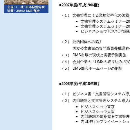
■2007年度(平成19年度）
（１）
文書管理による業務効率化の啓蒙
文書管理システムセミナー20
文書管理システムセミナー20
ビジネスショウTOKYO内部
（２）
公的団体への協力
国立公文書館の専門職員養成課程
（３）
DMS市場の現状と需要予測実施
（４）
会員企業の「DMSの取り組みの
（５）
DMS部会ホームページの刷新
■2006年度(平成18年度）
（１）
ビジネス書「文書管理システム導
（２）
内部統制と文書管理システム導入
ビジネスショウ東京
ビジネスショウ大阪
内部統制の鍵を握る文書管理シ
内田洋行㈱プライベートショ